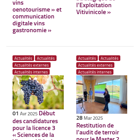
vins
l’Exploitation
oenotourisme » et
Vitivinicole »
communication
digitale vins
gastronomie »
Actualités
Actualités
Actualités
Actualités
Actualités externes
Actualités externes
Actualités internes
Actualités internes
Début
01
Avr 2025
28
Mar 2025
des candidatures
Restitution de
pour la licence 3
l’audit de terroir
« Sciences de la
pour le Master 2