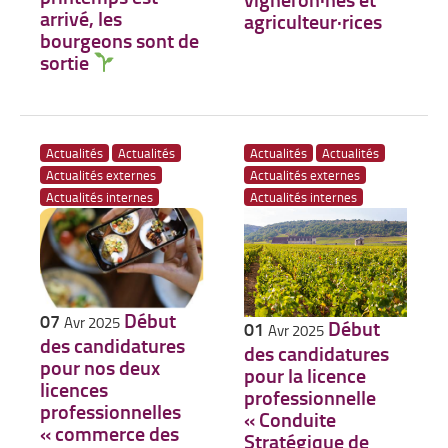
arrivé, les
agriculteur·rices
bourgeons sont de
sortie
Actualités
Actualités
Actualités
Actualités
Actualités externes
Actualités externes
Actualités internes
Actualités internes
Début
07
Avr 2025
Début
01
Avr 2025
des candidatures
des candidatures
pour nos deux
pour la licence
licences
professionnelle
professionnelles
« Conduite
« commerce des
Stratégique de