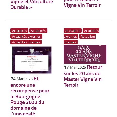
Vigne et Viticulture
Vigne Vin Terroir
Durable »
Actualités
Actualités
Actualités
Actualités
Actualités externes
externes
Actualités
Actualités internes
internes
Retour
17
Mar 2025
sur les 20 ans du
Et
24
Master Vigne Vin
Mar 2025
encore une
Terroir
récompense pour
le Bourgogne
Rouge 2023 du
domaine de
l’université