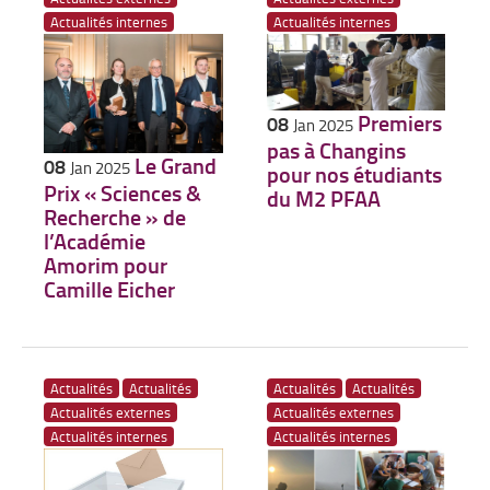
Actualités internes
Actualités internes
Premiers
08
Jan 2025
pas à Changins
Le Grand
08
Jan 2025
pour nos étudiants
Prix « Sciences &
du M2 PFAA
Recherche » de
l’Académie
Amorim pour
Camille Eicher
Actualités
Actualités
Actualités
Actualités
Actualités externes
Actualités externes
Actualités internes
Actualités internes