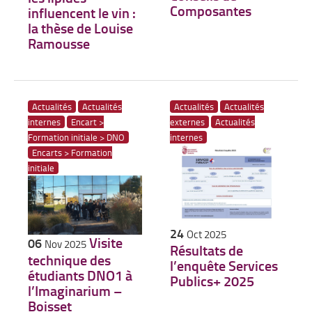
Composantes
influencent le vin :
la thèse de Louise
Ramousse
Actualités
Actualités
Actualités
Actualités
internes
Encart >
externes
Actualités
Formation initiale > DNO
internes
Encarts > Formation
initiale
24
Oct 2025
Visite
06
Nov 2025
Résultats de
technique des
l’enquête Services
étudiants DNO1 à
Publics+ 2025
l’Imaginarium –
Boisset