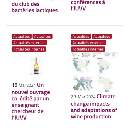
conférences à
du club des
l’IUVV
bactéries lactiques
Actualités
Actualités
Actualités
Actualités
Actualités externes
Actualités externes
Actualités internes
Actualités internes
Un
15
Mai 2024
nouvel ouvrage
Climate
27
Mar 2024
co-édité par un
change impacts
enseignant
and adaptations of
chercheur de
wine production
l’IUVV