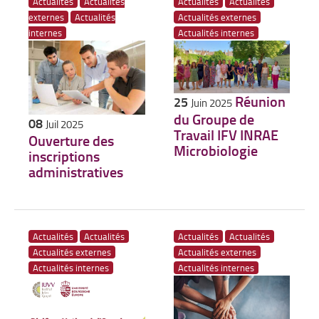
Actualités
Actualités
Actualités
Actualités
externes
Actualités
Actualités externes
internes
Actualités internes
Réunion
25
Juin 2025
du Groupe de
08
Juil 2025
Travail IFV INRAE
Ouverture des
Microbiologie
inscriptions
administratives
Actualités
Actualités
Actualités
Actualités
Actualités externes
Actualités externes
Actualités internes
Actualités internes