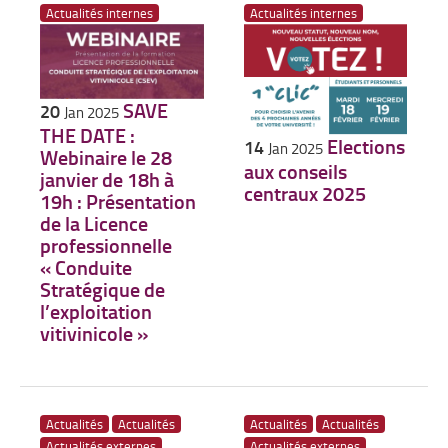
Actualités internes
Actualités internes
SAVE
20
Jan 2025
THE DATE :
Elections
14
Jan 2025
Webinaire le 28
aux conseils
janvier de 18h à
centraux 2025
19h : Présentation
de la Licence
professionnelle
« Conduite
Stratégique de
l’exploitation
vitivinicole »
Actualités
Actualités
Actualités
Actualités
Actualités externes
Actualités externes