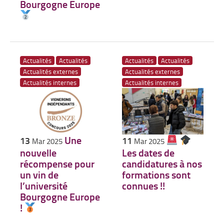
Bourgogne Europe
Actualités
Actualités
Actualités
Actualités
Actualités externes
Actualités externes
Actualités internes
Actualités internes
Une
13
11
Mar 2025
Mar 2025
nouvelle
Les dates de
récompense pour
candidatures à nos
un vin de
formations sont
l’université
connues !!
Bourgogne Europe
!