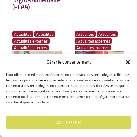
(PFAA)
Actualités
Actualités
Actualités
Actualités
Actualités externes
Actualités externes
Actualités internes
Actualités internes
Gérer le consentement
Pour offrir les meilleures expériences, nous utilisons des technologies telles que
les cookies pour stocker et/ou accéder aux informations des appareils. Le fait de
Visite du
19
Déc 2023
consentir à ces technologies nous permettra de traiter des données telles que le
« Domaine Guillot
Visite de
12
comportement de navigation ou les ID uniques sur ce site. Le fait de ne pas
Déc 2023
– Vignes du
consentir ou de retirer son consentement peut avoir un effet négatif sur certaines
l’IUVV pour des
caractéristiques et fonctions.
Maynes » à
étudiants
Cruzille pour le M2
Néerlandais
PFAA
ACCEPTER