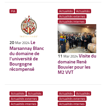
PIA
Actualités
Actualités
Actualités externes
Actualités internes
Le
20
Mar 2024
Marsannay Blanc
du domaine de
Visite du
11
Mar 2024
l’université de
domaine René
Bourgogne
Bouvier pour les
récompensé
M2 VVT
Actualités
Actualités
Actualités
Actualités
Actualités externes
Actualités externes
Actualités internes
Actualités internes