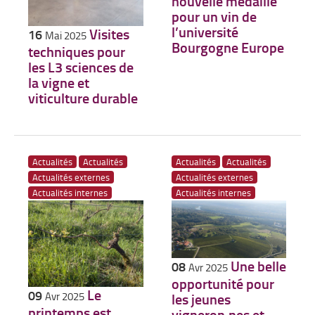
nouvelle médaille
pour un vin de
l’université
Visites
16
Mai 2025
Bourgogne Europe
techniques pour
les L3 sciences de
la vigne et
viticulture durable
Actualités
Actualités
Actualités
Actualités
Actualités externes
Actualités externes
Actualités internes
Actualités internes
Une belle
08
Avr 2025
opportunité pour
Le
09
Avr 2025
les jeunes
printemps est
vigneron·nes et