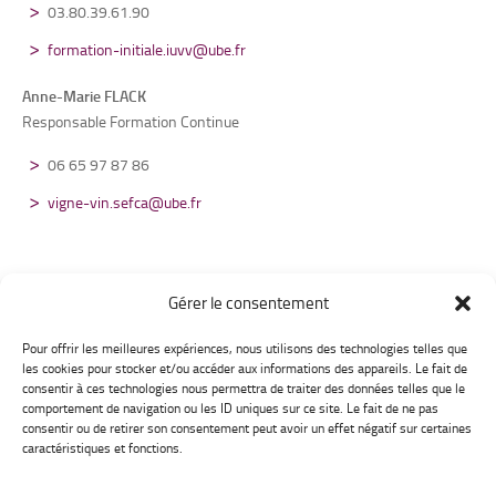
03.80.39.61.90
formation-initiale.iuvv@ube.fr
Anne-Marie FLACK
Responsable Formation Continue
06 65 97 87 86
vigne-vin.sefca@ube.fr
Gérer le consentement
Pour offrir les meilleures expériences, nous utilisons des technologies telles que
Institut Universitaire
les cookies pour stocker et/ou accéder aux informations des appareils. Le fait de
de la Vigne et du Vin Jules Guyot
consentir à ces technologies nous permettra de traiter des données telles que le
2 rue claude Ladrey
comportement de navigation ou les ID uniques sur ce site. Le fait de ne pas
21000 Dijon
consentir ou de retirer son consentement peut avoir un effet négatif sur certaines
Tél : 03.80.39.62.34
caractéristiques et fonctions.
Coordonnées et contact
Télécharger le plan des campus