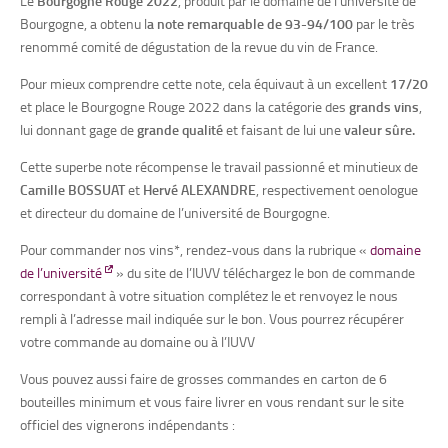
Le
Bourgogne Rouge 2022
, produit par le domaine de l’université de
Bourgogne, a obtenu l
a note remarquable de 93-94/100
par le très
renommé comité de dégustation de la revue du vin de France.
Pour mieux comprendre cette note, cela équivaut à un excellent
17/20
et place le Bourgogne Rouge 2022 dans la catégorie des
grands vins
,
lui donnant gage de
grande qualité
et faisant de lui une
valeur sûre.
Cette superbe note récompense le travail passionné et minutieux de
Camille BOSSUAT
et
Hervé ALEXANDRE
, respectivement oenologue
et directeur du domaine de l’université de Bourgogne.
Pour commander nos vins*, rendez-vous dans la rubrique «
domaine
de l’université
» du site de l’IUVV téléchargez le bon de commande
correspondant à votre situation complétez le et renvoyez le nous
rempli à l’adresse mail indiquée sur le bon. Vous pourrez récupérer
votre commande au domaine ou à l’IUVV
Vous pouvez aussi faire de grosses commandes en carton de 6
bouteilles minimum et vous faire livrer en vous rendant sur le site
officiel des vignerons indépendants :