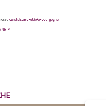
dresse
candidature-ub@u-bourgogne.fr
IGNE
CHE