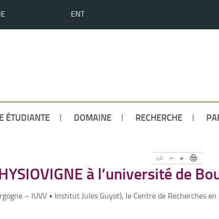
HE
ENT
IE ÉTUDIANTE
DOMAINE
RECHERCHE
PA
-
+
aA
HYSIOVIGNE à l’université de Bo
urgogne
–
IUVV • Institut Jules Guyot
), le Centre de Recherches en