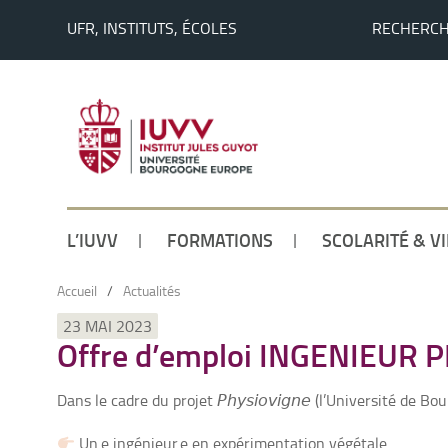
UFR, INSTITUTS, ÉCOLES
RECHERC
L’IUVV
FORMATIONS
SCOLARITÉ & V
Accueil
/
Actualités
23 MAI 2023
Offre d’emploi INGENIEUR P
Dans le cadre du projet 𝘗𝘩𝘺𝘴𝘪𝘰𝘷𝘪𝘨𝘯𝘦 (l’
Université de Bo
Un.e ingénieur.e en expérimentation végétale