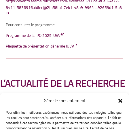
https://events.teams.microsoft.com/event/aa3788ca-d0e3-4f77-
8411-5836916ab6ec@2fa58faf-7eb1-48b9-9964-a92659d1c5b8
Pour consulter le programme :
Programme de la JPO 2025 IUVV
Plaquette de présentation générale IUVV
L’ACTUALITÉ DE LA RECHERCHE
Gérer le consentement
Pour offrir les meilleures expériences, nous utilisons des technologies telles que
Institut Universitaire
les cookies pour stocker et/ou accéder aux informations des appareils. Le fait de
de la Vigne et du Vin Jules Guyot
consentir à ces technologies nous permettra de traiter des données telles que le
2 rue claude Ladrey
comportement de navigation ou les ID uniques sur ce site. Le fait de ne pas