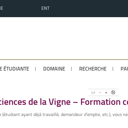
HE
ENT
IE ÉTUDIANTE
DOMAINE
RECHERCHE
PA
-
+
aA
ciences de la Vigne – Formation 
 (étudiant ayant déjà travaillé, demandeur d’emploi, etc.), vous ne