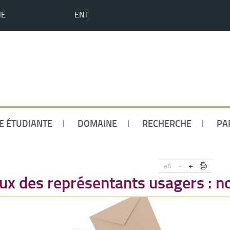
HE
ENT
IE ÉTUDIANTE
DOMAINE
RECHERCHE
PA
-
+
aA
aux des représentants usagers : n