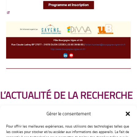
L’ACTUALITÉ DE LA RECHERCHE
Gérer le consentement
Pour offrir les meilleures expériences, nous utilisons des technologies telles que
Institut Universitaire
les cookies pour stocker et/ou accéder aux informations des appareils. Le fait de
de la Vigne et du Vin Jules Guyot