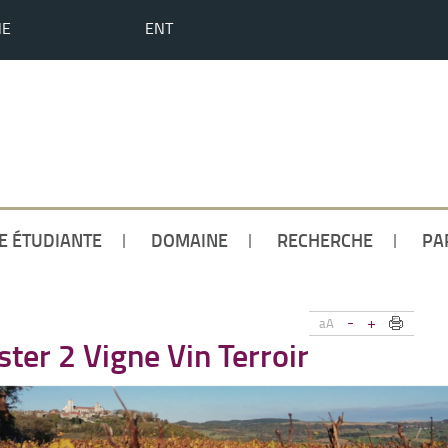
HE
ENT
IE ÉTUDIANTE
DOMAINE
RECHERCHE
PA
-
+
aA
ster 2 Vigne Vin Terroir