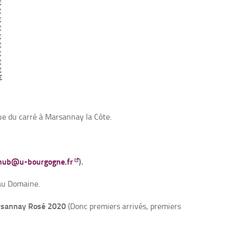
ue du carré à Marsannay la Côte.
nub@u-bourgogne.fr
).
 au Domaine.
sannay Rosé 2020
(Donc premiers arrivés, premiers