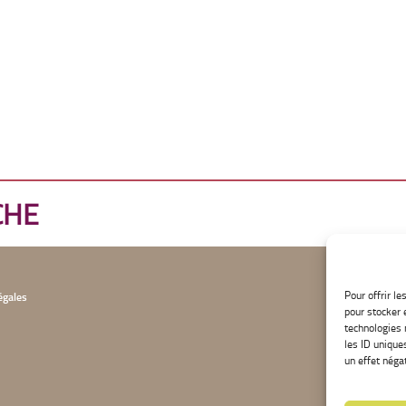
CHE
Pour offrir l
égales
pour stocker 
technologies 
les ID unique
un effet négat