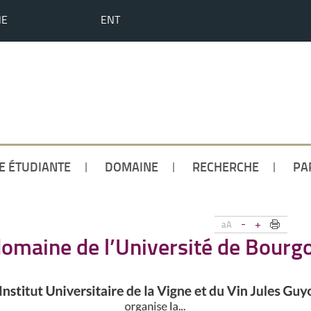
HE
ENT
IE ÉTUDIANTE
DOMAINE
RECHERCHE
PA
-
+
aA
domaine de l’Université de Bour