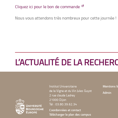
Cliquez ici pour le bon de commande
Nous vous attendons très nombreux pour cette journée !
L’ACTUALITÉ DE LA RECHER
Institut Universitaire
Mentions l
de la Vigne et du Vin Jules Guyot
Admin
2 rue claude Ladrey
21000 Dijon
Tél : 03.80.39.62.34
Coordonnées et contact
Télécharger le plan des campus