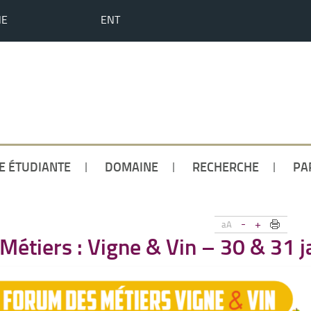
HE
ENT
IE ÉTUDIANTE
DOMAINE
RECHERCHE
PA
-
+
aA
étiers : Vigne & Vin – 30 & 31 j