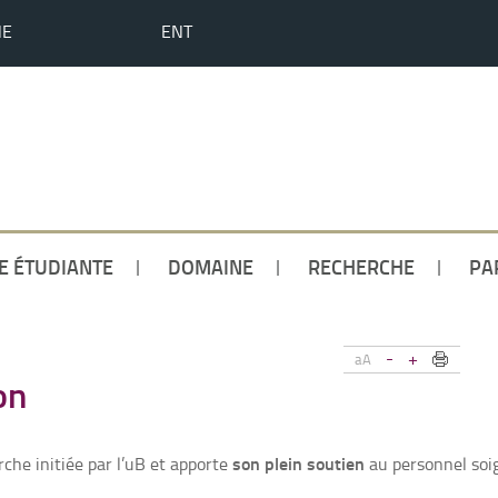
HE
ENT
IE ÉTUDIANTE
DOMAINE
RECHERCHE
PA
-
+
aA
on
son plein soutien
rche initiée par l’uB et apporte
au personnel soi