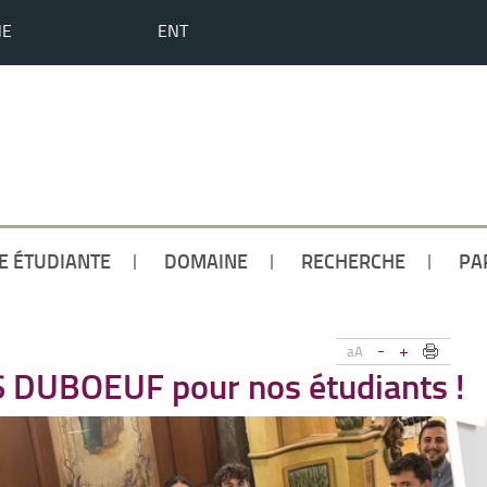
HE
ENT
IE ÉTUDIANTE
DOMAINE
RECHERCHE
PA
-
+
aA
S DUBOEUF pour nos étudiants !